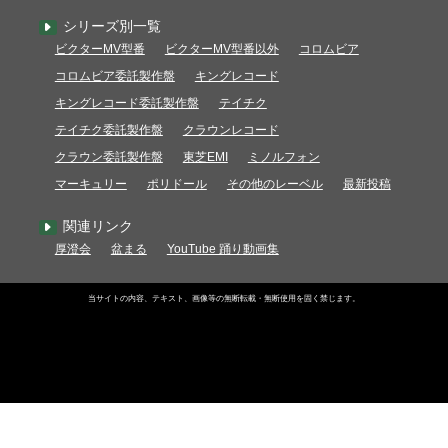
シリーズ別一覧
ビクターMV型番
ビクターMV型番以外
コロムビア
コロムビア委託製作盤
キングレコード
キングレコード委託製作盤
テイチク
テイチク委託製作盤
クラウンレコード
クラウン委託製作盤
東芝EMI
ミノルフォン
マーキュリー
ポリドール
その他のレーベル
最新投稿
関連リンク
厚澄会
盆まる
YouTube 踊り動画集
当サイトの内容、テキスト、画像等の無断転載・無断使用を固く禁じます。
Copyright ©音まる