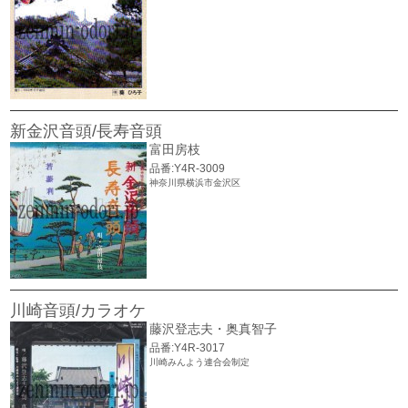
新金沢音頭/長寿音頭
富田房枝
品番:Y4R-3009
神奈川県横浜市金沢区
川崎音頭/カラオケ
藤沢登志夫・奥真智子
品番:Y4R-3017
川崎みんよう連合会制定