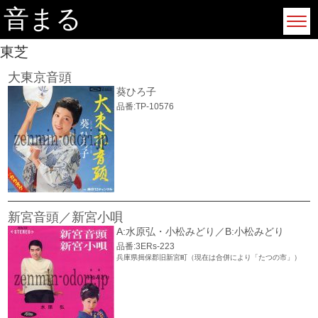
音まる
東芝
大東京音頭
葵ひろ子
品番:TP-10576
新宮音頭／新宮小唄
A:水原弘・小松みどり／B:小松みどり
品番:3ERs-223
兵庫県揖保郡旧新宮町（現在は合併により「たつの市」）