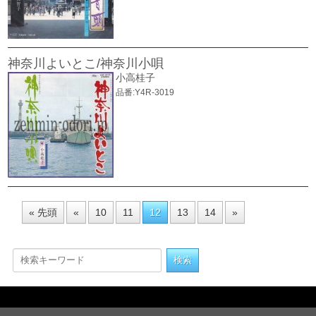
神奈川よいとこ/神奈川小唄
小高桂子
品番:Y4R-3019
« 先頭
«
10
11
12
13
14
»