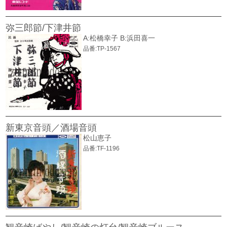
弥三郎節/下津井節
A:松橋幸子 B:浜田喜一
品番:TP-1567
新東京音頭／酒場音頭
松山恵子
品番:TF-1196