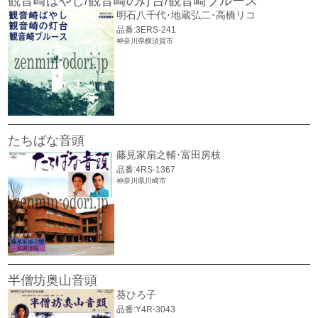
観音崎ばやし/観音崎の灯台/観音崎ブルース
明石八千代･地蔵弘二･高橋リコ
品番:3ERS-241
神奈川県横須賀市
たちばな音頭
藤見家扇之輔･富田房枝
品番:4RS-1367
神奈川県川崎市
半僧坊奥山音頭
葵ひろ子
品番:Y4R-3043